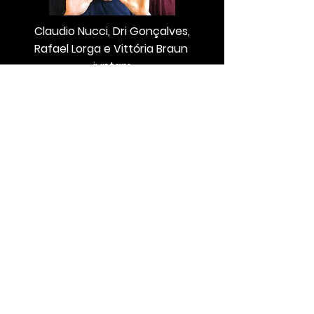
Claudio Nucci, Dri Gonçalves,
Rafael Lorga e Vittória Braun
juntam
as gerações e as possibilidades
sonoras num show imperdível!
Primeiro show musical para
crianças de todas as idades criado
por Claudio Nucci.
Dri Gonçalves, Vittória Braun e
Rafael Lorga completam o elenco.
www.claudionucci.com